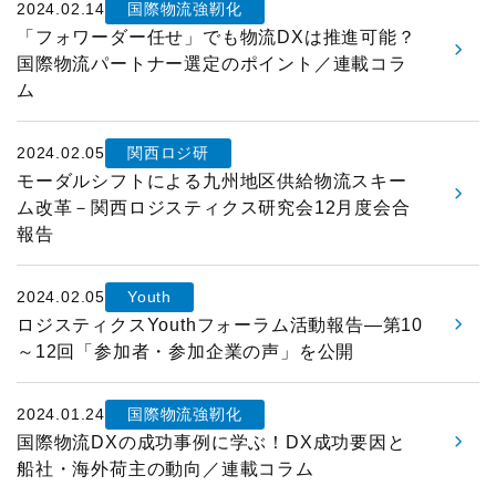
2024.02.14
国際物流強靭化
展示会
グローバル
「フォワーダー任せ」でも物流DXは推進可能？
国際物流パートナー選定のポイント／連載コラ
国際物流総合展
表彰制度
ム
ロジスティクス
ソリューションフェア
ロジスティクス大賞
2024.02.05
関西ロジ研
モーダルシフトによる九州地区供給物流スキー
物流改善賞
ム改革－関西ロジスティクス研究会12月度会合
報告
物流現場改善優良認定
2024.02.05
Youth
ライブラリ
ロジスティクスYouthフォーラム活動報告―第10
～12回「参加者・参加企業の声」を公開
会員ライブラリ
2024.01.24
国際物流強靭化
物流現場改善事例集
国際物流DXの成功事例に学ぶ！DX成功要因と
船社・海外荷主の動向／連載コラム
物流技術管理士「優秀論文」