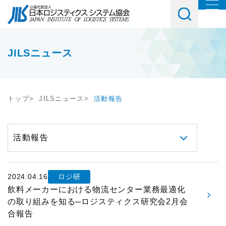
協会について
協会紹介
イベント・講習会・交流会
JILSニュース
会長挨拶
教育研修
お役立ち情報
協会概要
トップ
JILSニュース
活動報告
講座・コース
調査研究
会員・入会
JILSニュース
セミナー
物流コスト調査
会員一覧
社内教育・コンサル
アンケート調査
メルマガご購読ご希望の方
入会案内
2024.04.16
ロジ研
交流会
JILS総研レポート
メルマガ登録はこちら
飲料メーカーにおける物流センター業務最適化
会員の声
の取り組みを知る─ロジスティクス研究会2月会
テーマ別交流会
物流システム機器生産出荷統計
合報告
入会ご希望の方
情報提供