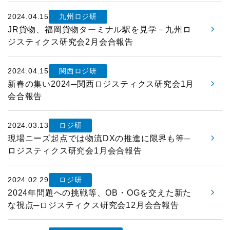
物流現場見学会
ロジスティクスコンセプト2030
入会案内はこちら
2024.04.15
九州ロジ研
メールマガジン
企業・大学交流会
JR貨物、福岡貨物ターミナル駅を見学－九州ロ
テーマ別情報
ジスティクス研究会2月会合報告
機関誌
新年賀詞交歓会・新春の集い
物流の2024年問題
2024.04.15
関西ロジ研
その他
物流統括管理者連携推進会議
新春の集い2024─関西ロジスティクス研究会1月
サプライチェーンマネジメント
会合報告
交通アクセス
講演・発表会
物流現場改善推進
2024.03.13
ロジ研
関連団体・機関
ロジスティクス講演会
現場ニーズ起点では物流DXの推進に限界も等─
サステナビリティ
ロジスティクス研究会1月会合報告
ディスクロージャ情報
改善事例大会・発表会
HRM（人的資源管理）
お問い合わせ
2024.02.29
ロジ研
テーマ別研究会
イノベーション推進
2024年問題への挑戦等、OB・OGを交えた新た
な視点─ロジスティクス研究会12月会合報告
ロジスティクス強調月間
ロジスティクスKPI