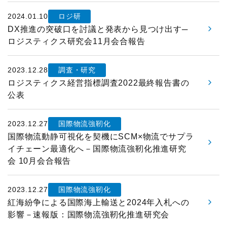
2024.01.10
ロジ研
調査研究実績一覧
DX推進の突破口を討議と発表から見つけ出す─
ロジスティクス研究会11月会合報告
標準企業コードの取得要領
2023.12.28
調査・研究
ロジスティクス経営指標調査2022最終報告書の
公表
2023.12.27
国際物流強靭化
国際物流動静可視化を契機にSCM×物流でサプラ
イチェーン最適化へ－国際物流強靭化推進研究
会 10月会合報告
2023.12.27
国際物流強靭化
紅海紛争による国際海上輸送と2024年入札への
影響－速報版：国際物流強靭化推進研究会