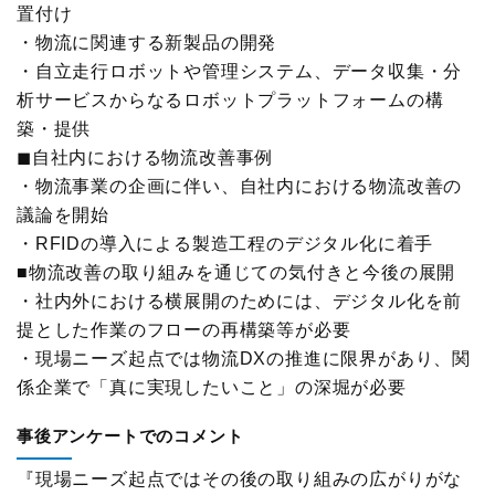
置付け
展示会
グローバル
・物流に関連する新製品の開発
・自立走行ロボットや管理システム、データ収集・分
国際物流総合展
表彰制度
析サービスからなるロボットプラットフォームの構
築・提供
ロジスティクス
ソリューションフェア
ロジスティクス大賞
◼自社内における物流改善事例
・物流事業の企画に伴い、自社内における物流改善の
物流改善賞
議論を開始
・RFIDの導入による製造工程のデジタル化に着手
物流現場改善優良認定
■物流改善の取り組みを通じての気付きと今後の展開
・社内外における横展開のためには、デジタル化を前
ライブラリ
提とした作業のフローの再構築等が必要
・現場ニーズ起点では物流DXの推進に限界があり、関
会員ライブラリ
係企業で「真に実現したいこと」の深堀が必要
物流現場改善事例集
事後アンケートでのコメント
『現場ニーズ起点ではその後の取り組みの広がりがな
物流技術管理士「優秀論文」