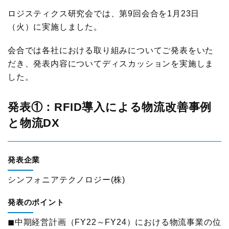
物流現場見学会
ロジスティクスコンセプト2030
入会案内はこちら
ロジスティクス研究会では、第9回会合を1月23日
メールマガジン
（火）に実施しました。
企業・大学交流会
テーマ別情報
機関誌
会合では各社における取り組みについてご発表をいた
新年賀詞交歓会・新春の集い
物流の2024年問題
だき、発表内容についてディスカッションを実施しま
その他
した。
物流統括管理者連携推進会議
サプライチェーンマネジメント
交通アクセス
発表①：RFID導入による物流改善事例
講演・発表会
物流現場改善推進
と物流DX
関連団体・機関
ロジスティクス講演会
サステナビリティ
ディスクロージャ情報
改善事例大会・発表会
発表企業
HRM（人的資源管理）
お問い合わせ
シンフォニアテクノロジー(株)
テーマ別研究会
イノベーション推進
発表のポイント
ロジスティクス強調月間
ロジスティクスKPI
◼中期経営計画（FY22～FY24）における物流事業の位