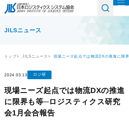
協会について
協会紹介
イベント・講習会・交流会
JILSニュース
会長挨拶
教育研修
お役立ち情報
協会概要
トップ
JILSニュース
現場ニーズ起点では物流DXの推進に限
講座・コース
調査研究
会員・入会
JILSニュース
セミナー
ロジ研
2024.03.13
物流コスト調査
会員一覧
社内教育・コンサル
現場ニーズ起点では物流DXの推進
アンケート調査
メルマガご購読ご希望の方
入会案内
に限界も等─ロジスティクス研究
交流会
JILS総研レポート
メルマガ登録はこちら
会員の声
会1月会合報告
テーマ別交流会
物流システム機器生産出荷統計
入会ご希望の方
情報提供