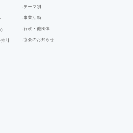
テーマ別
事業活動
計
行政・他団体
0
協会のお知らせ
を推計
ト