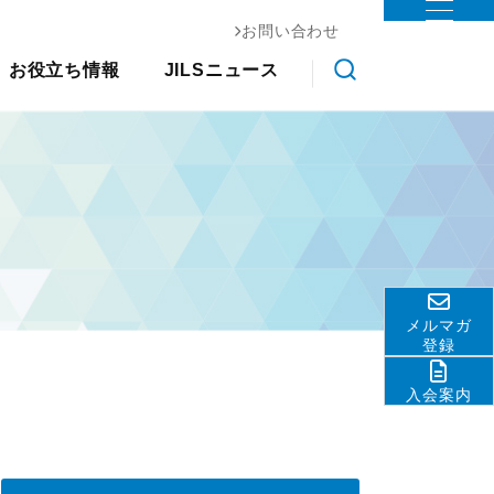
お問い合わせ
お役立ち情報
ステム協会
お役立ち情報
JILSニュース
物流コスト調査
調査研究
クス大
国際物流総合展
交通アクセス
会員ライブラリ
展示会
その他
ライブラ
アンケート調査
ロジスティクスソリューションフェア
関連団体・機関
物流現場改善事例集
リ
JILS総研レポート
ディスクロージャ情報
物流技術管理士「優秀論
物流システム機器生産出荷統
善優良
お問い合わせ
文」
計
調査研究実績一覧
ロジスティクスコンセプト
標準企業コードの取得要
2030
領
メルマガ
物流の2024年問題
テーマ別情報
登録
サプライチェーンマネジメン
入会案内
ト
物流現場改善推進
サステナビリティ
HRM（人的資源管理）