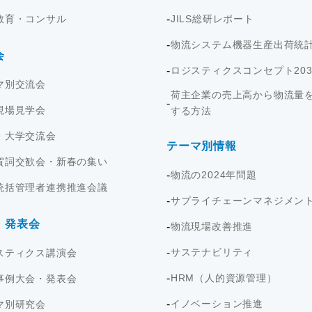
教育・コンサル
JILS総研レポート
物流システム機器生産出荷統
会
ロジスティクスコンセプト203
マ別交流会
荷主企業の売上高から物流量
現場見学会
する方法
・大学交流会
テーマ別情報
賀詞交歓会・新春の集い
物流の2024年問題
統括管理者連携推進会議
サプライチェーンマネジメン
・発表会
物流現場改善推進
サステナビリティ
スティクス講演会
HRM（人的資源管理）
事例大会・発表会
イノベーション推進
マ別研究会