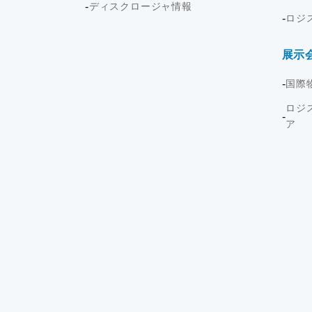
ディスクロージャ情報
ロジ
展示
国際
ロジ
ア