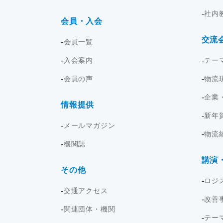
社内
会員・入会
交流
会員一覧
入会案内
テー
会員の声
物流
企業
情報提供
新年
メールマガジン
物流
機関誌
講演
その他
ロジ
交通アクセス
改善
関連団体・機関
テー