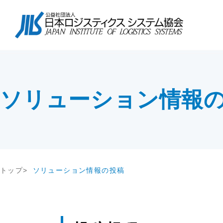
協会について
会長挨拶
協会紹介
物流コスト調査
講座・コース
会長挨拶
テー
調査研
教育研修
協会紹介
交流会
協会概要
アンケート調査
セミナー
協会概要
物流
究
JILS総研レポート
社内教育・コンサル
企業
会員一覧
会員・入会
ソリューション情報
物流システム機器生産出荷統計
新年
入会案内
ロジスティクスコンセプト2030
物流
会員の声
荷主企業の売上高から物流量を推計
る方法
メールマガジン
情報提供
機関誌
トップ
ソリューション情報の投稿
交通アクセス
その他
関連団体・機関
ディスクロージャ情報
お問い合わせ