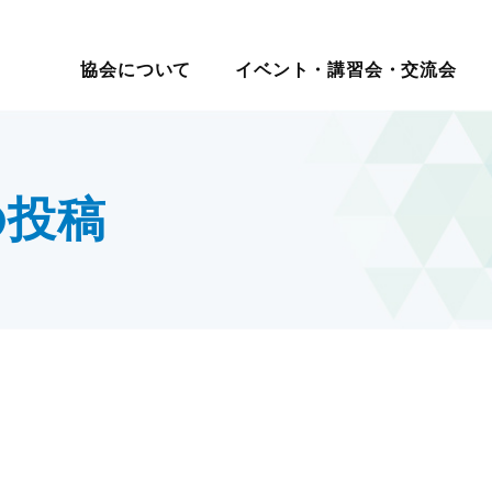
イベント・講習会・交流会
日本ロジスティクス シ
協会について
イベント・講習会・交流会
講座・コース
教育研修
マ別交流会
会員一覧
物流の2024年問題
ロジスティクス講演会
メールマガジン
ロジスティ
会員・入会
テーマ別情
講演・発表会
情報提供
表彰制
セミナー
現場見学会
入会案内
サプライチェーンマネジメ
改善事例大会・発表会
機関誌
賞
報
度
社内教育・コンサル
・大学交流会
会員の声
ント
テーマ別研究会
物流改善賞
の投稿
賀詞交歓会・新春の集い
物流現場改善推進
ロジスティクス強調月間
物流現場改
テーマ別交流会
交流会
統括管理者連携推進会議
サステナビリティ
認定
物流現場見学会
す
HRM（人的資源管理）
企業・大学交流会
イノベーション推進
新年賀詞交歓会・新春の集い
ロジスティクスKPI
グローバル
物流統括管理者連携推進会議
ロジスティクス講演会
講演・発表会
改善事例大会・発表会
テーマ別研究会
ロジスティクス強調月間