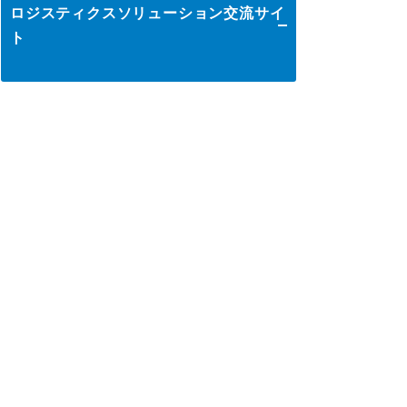
ロジスティクスソリューション交流サイ
イノベーション推進
ト
ロジスティクスKPI
グローバル
輸配送
ロジスティクス大賞
表彰制度
物流改善賞
保管
物流現場改善優良認定
荷役
会員ライブラリ
ライブラリ
物流現場改善事例集
包装
物流技術管理士「優秀論文」
調査研究実績一覧
流通加工
標準企業コードの取得要領
その他
本サイトについて