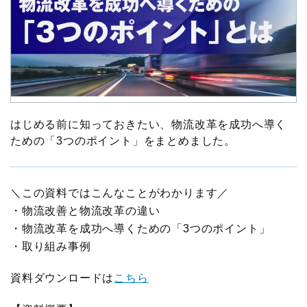
物流現場見学会
ロジスティクスコンセプト2030
入会案内はこちら
メールマガジン
企業・大学交流会
テーマ別情報
機関誌
新年賀詞交歓会・新春の集い
物流の2024年問題
その他
物流統括管理者連携推進会議
サプライチェーンマネジメント
はじめる前に知っておきたい、物流改革を成功へ導く
交通アクセス
ための「3つのポイント」をまとめました。
講演・発表会
物流現場改善推進
関連団体・機関
ロジスティクス講演会
サステナビリティ
＼この資料ではこんなことがわかります／
ディスクロージャ情報
・物流改善と物流改革の違い
改善事例大会・発表会
HRM（人的資源管理）
・物流改革を成功へ導くための「3つのポイント」
お問い合わせ
・取り組み事例
テーマ別研究会
イノベーション推進
資料ダウンロードは
こちら
ロジスティクス強調月間
ロジスティクスKPI