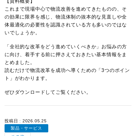
【資料概要】
展示会
グローバル
これまで現場中心で物流改善を進めてきたものの、そ
の効果に限界を感じ、物流体制の抜本的な見直しや全
国際物流総合展
表彰制度
体最適化の必要性を認識されている方も多いのではな
いでしょうか。
ロジスティクス
ソリューションフェア
ロジスティクス大賞
「全社的な改革をどう進めていくべきか」お悩みの方
に向け、着手する前に押さえておきたい基本情報をま
物流改善賞
とめました。
物流現場改善優良認定
読むだけで物流改革を成功へ導くための「3つのポイン
ト」がわかります。
ライブラリ
ぜひダウンロードしてご覧ください。
会員ライブラリ
物流現場改善事例集
投稿日 : 2026.05.25
製品・サービス
物流技術管理士「優秀論文」