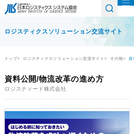
協会について
協会紹介
イベント・講習会・交流会
ロジスティクスソリューション交流サイト
会長挨拶
教育研修
お役立ち情報
協会概要
トップ
ロジスティクスソリューション交流サイト
その他
資
講座・コース
調査研究
会員・入会
JILSニュース
セミナー
資料公開/物流改革の進め方
物流コスト調査
会員一覧
ロジスティード株式会社
社内教育・コンサル
アンケート調査
メルマガご購読ご希望の方
入会案内
交流会
JILS総研レポート
メルマガ登録はこちら
会員の声
テーマ別交流会
物流システム機器生産出荷統計
入会ご希望の方
情報提供