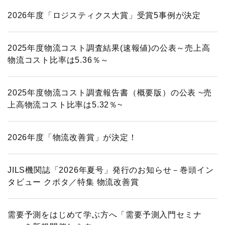
2026年度「ロジスティクス大賞」受賞5事例が決定
調査研究実績一覧
標準企業コードの取得要領
2025年度物流コスト調査結果(速報値)の公表～売上高
物流コスト比率は5.36％～
2025年度物流コスト調査報告書（概要版）の公表 ~売
上高物流コスト比率は5.32％~
2026年度「物流改善賞」が決定！
JILS機関誌「2026年夏号」発行のお知らせ－巻頭イン
タビュー クボタ／特集 物流改善賞
需要予測をはじめて学ぶ方へ「需要予測入門セミナ