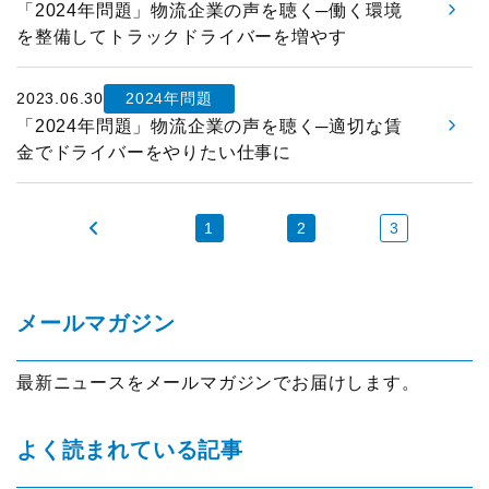
「2024年問題」物流企業の声を聴く─働く環境
展示会
グローバル
を整備してトラックドライバーを増やす
国際物流総合展
表彰制度
2023.06.30
2024年問題
「2024年問題」物流企業の声を聴く─適切な賃
ロジスティクス
ソリューションフェア
ロジスティクス大賞
金でドライバーをやりたい仕事に
物流改善賞
1
2
3
物流現場改善優良認定
ライブラリ
メールマガジン
会員ライブラリ
最新ニュースをメールマガジンでお届けします。
物流現場改善事例集
よく読まれている記事
物流技術管理士「優秀論文」