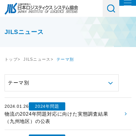
協会について
協会紹介
イベント・講習会・交流会
JILSニュース
会長挨拶
教育研修
お役立ち情報
協会概要
トップ
JILSニュース
テーマ別
講座・コース
調査研究
会員・入会
JILSニュース
セミナー
物流コスト調査
会員一覧
社内教育・コンサル
アンケート調査
メルマガご購読ご希望の方
入会案内
2024.01.26
2024年問題
交流会
JILS総研レポート
メルマガ登録はこちら
物流の2024年問題対応に向けた実態調査結果
会員の声
（九州地区）の公表
テーマ別交流会
物流システム機器生産出荷統計
入会ご希望の方
情報提供