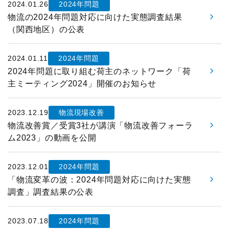
物流現場見学会
2024.01.26
2024年問題
ロジスティクスコンセプト2030
入会案内はこちら
物流の2024年問題対応に向けた実態調査結果
メールマガジン
企業・大学交流会
（関西地区）の公表
テーマ別情報
機関誌
新年賀詞交歓会・新春の集い
2024.01.11
2024年問題
物流の2024年問題
2024年問題に取り組む荷主のネットワーク「荷
その他
物流統括管理者連携推進会議
主ミーティング2024」開催のお知らせ
サプライチェーンマネジメント
交通アクセス
講演・発表会
2023.12.19
物流現場改善
物流現場改善推進
物流改善賞／受賞3社が講演「物流改善フォーラ
関連団体・機関
ロジスティクス講演会
ム2023」の動画を公開
サステナビリティ
ディスクロージャ情報
改善事例大会・発表会
HRM（人的資源管理）
2023.12.01
2024年問題
お問い合わせ
「物流変革の波：2024年問題対応に向けた実態
テーマ別研究会
イノベーション推進
調査」調査結果の公表
ロジスティクス強調月間
ロジスティクスKPI
2023.07.18
2024年問題