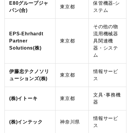
E80グループジャ
保管機器-シ
展示会
東京都
グローバル
パン(合)
ステム
国際物流総合展
表彰制度
その他の物
EPS-Ehrhardt
流用機械器
ロジスティクス
ソリューションフェア
ロジスティクス大賞
Partner
東京都
具関連機
Solutions(株)
器・システ
物流改善賞
ム
物流現場改善優良認定
伊藤忠テクノソリ
情報サービ
東京都
ューションズ(株)
ス
ライブラリ
文具･事務機
(株)イトーキ
東京都
会員ライブラリ
器
物流現場改善事例集
情報サービ
(株)インテック
神奈川県
ス
物流技術管理士「優秀論文」