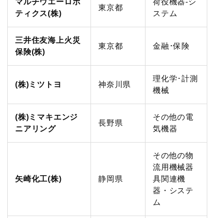
マルチウエーロボ
荷役機器-シ
東京都
ティクス(株)
ステム
三井住友海上火災
東京都
金融･保険
保険(株)
理化学･計測
(株)ミツトヨ
神奈川県
機械
(株)ミマキエンジ
その他の電
長野県
ニアリング
気機器
その他の物
流用機械器
矢崎化工(株)
静岡県
具関連機
器・システ
ム