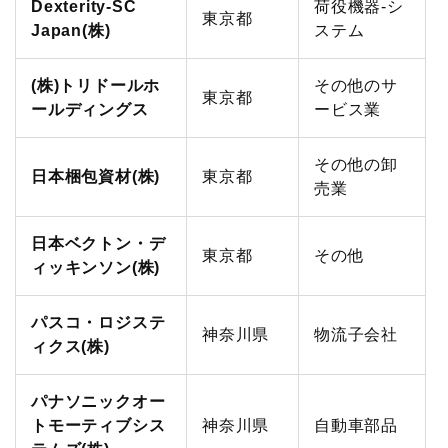
Dexterity-SC
荷役機器-シ
東京都
Japan(株)
ステム
(株)トリドールホ
その他のサ
東京都
ールディングス
ービス業
その他の卸
日本梱包資材(株)
東京都
売業
日本ベクトン・デ
東京都
その他
ィッキンソン(株)
パスコ・ロジステ
神奈川県
物流子会社
ィクス(株)
パナソニックオー
トモーティブシス
神奈川県
自動車部品