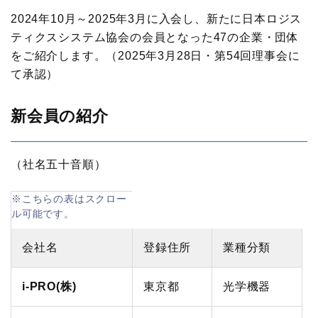
物流現場見学会
ロジスティクスコンセプト2030
入会案内はこちら
2024年10月～2025年3月に入会し、新たに日本ロジス
メールマガジン
ティクスシステム協会の会員となった47の企業・団体
企業・大学交流会
テーマ別情報
をご紹介します。（2025年3月28日・第54回理事会に
機関誌
て承認）
新年賀詞交歓会・新春の集い
物流の2024年問題
その他
物流統括管理者連携推進会議
新会員の紹介
サプライチェーンマネジメント
交通アクセス
講演・発表会
物流現場改善推進
（社名五十音順）
関連団体・機関
ロジスティクス講演会
サステナビリティ
ディスクロージャ情報
改善事例大会・発表会
HRM（人的資源管理）
お問い合わせ
会社名
登録住所
業種分類
テーマ別研究会
イノベーション推進
i-PRO(株)
東京都
光学機器
ロジスティクス強調月間
ロジスティクスKPI