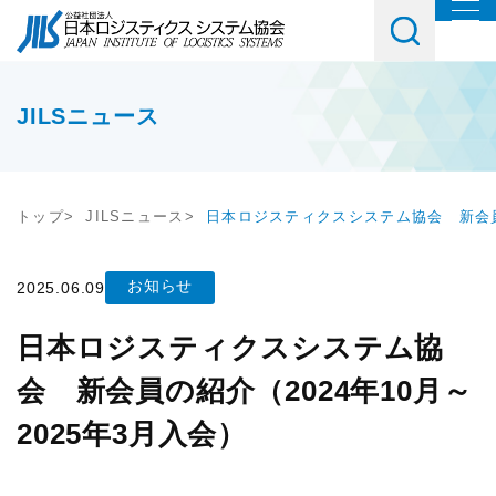
協会について
協会紹介
イベント・講習会・交流会
JILSニュース
会長挨拶
教育研修
お役立ち情報
協会概要
トップ
JILSニュース
日本ロジスティクスシステム協会 新会員の
講座・コース
調査研究
会員・入会
JILSニュース
セミナー
お知らせ
2025.06.09
物流コスト調査
会員一覧
社内教育・コンサル
日本ロジスティクスシステム協
アンケート調査
メルマガご購読ご希望の方
入会案内
会 新会員の紹介（2024年10月～
交流会
JILS総研レポート
メルマガ登録はこちら
会員の声
2025年3月入会）
テーマ別交流会
物流システム機器生産出荷統計
入会ご希望の方
情報提供