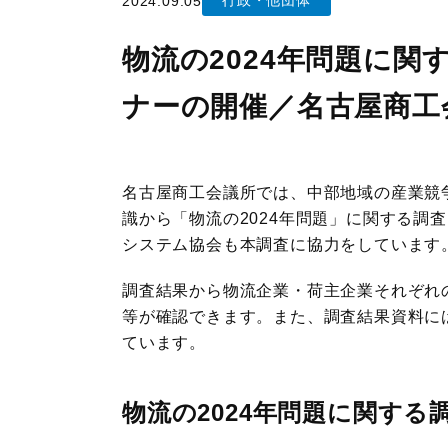
行政・他団体
2024.09.05
JILSニュース
物流の2024年問題に
ナーの開催／名古屋商工
名古屋商工会議所では、中部地域の産業競
識から「物流の2024年問題」に関する調
システム協会も本調査に協力をしています
調査結果から物流企業・荷主企業それぞれの
等が確認できます。また、調査結果資料に
ています。
物流の2024年問題に関する