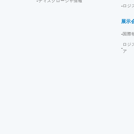
ディスクロージャ情報
ロジ
展示
国際
ロジ
ア