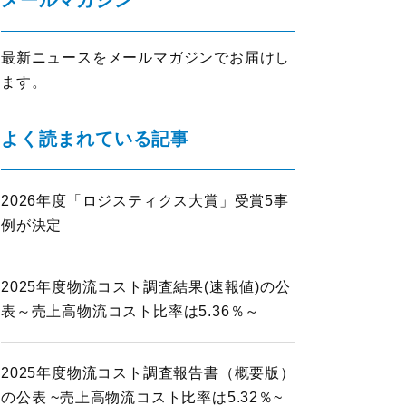
メールマガジン
イノベーション推進
ロジスティクスKPI
最新ニュースをメールマガジンでお届けし
グローバル
ます。
ロジスティクス大賞
表彰制度
よく読まれている記事
物流改善賞
物流現場改善優良認定
2026年度「ロジスティクス大賞」受賞5事
会員ライブラリ
ライブラリ
例が決定
物流現場改善事例集
物流技術管理士「優秀論文」
調査研究実績一覧
2025年度物流コスト調査結果(速報値)の公
標準企業コードの取得要領
表～売上高物流コスト比率は5.36％～
2025年度物流コスト調査報告書（概要版）
の公表 ~売上高物流コスト比率は5.32％~