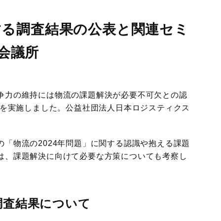
国際物流総合展
展示会
関する調査結果の公表と関連セミ
ロジスティクス
ソリューションフェア
会議所
争力の維持には物流の課題解決が必要不可欠との認
査を実施しました。公益社団法人日本ロジスティクス
。
「物流の2024年問題」に関する認識や抱える課題
は、課題解決に向けて必要な方策についても考察し
調査結果について