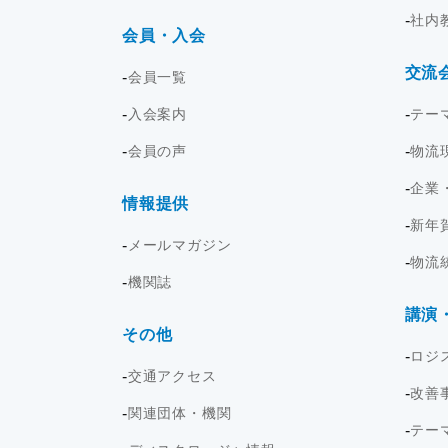
社内
会員・入会
交流
会員一覧
入会案内
テー
会員の声
物流
企業
情報提供
新年
メールマガジン
物流
機関誌
講演
その他
ロジ
交通アクセス
改善
関連団体・機関
テー