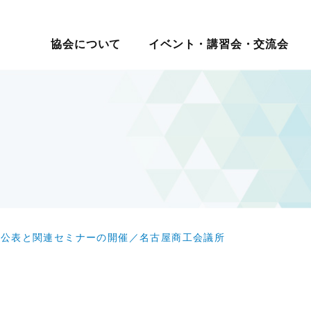
イベント・講習会・交流会
日本ロジスティクス シ
協会について
イベント・講習会・交流会
講座・コース
教育研修
マ別交流会
会員一覧
物流の2024年問題
ロジスティクス講演会
メールマガジン
ロジスティ
会員・入会
テーマ別情
講演・発表会
情報提供
表彰制
セミナー
現場見学会
入会案内
サプライチェーンマネジメ
改善事例大会・発表会
機関誌
賞
報
度
社内教育・コンサル
・大学交流会
会員の声
ント
テーマ別研究会
物流改善賞
賀詞交歓会・新春の集い
物流現場改善推進
ロジスティクス強調月間
物流現場改
テーマ別交流会
交流会
統括管理者連携推進会議
サステナビリティ
認定
物流現場見学会
す
HRM（人的資源管理）
企業・大学交流会
イノベーション推進
新年賀詞交歓会・新春の集い
ロジスティクスKPI
グローバル
物流統括管理者連携推進会議
の公表と関連セミナーの開催／名古屋商工会議所
ロジスティクス講演会
講演・発表会
改善事例大会・発表会
テーマ別研究会
ロジスティクス強調月間