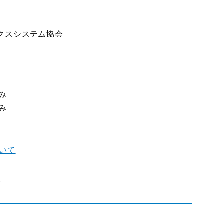
クスシステム協会
み
み
ついて
て