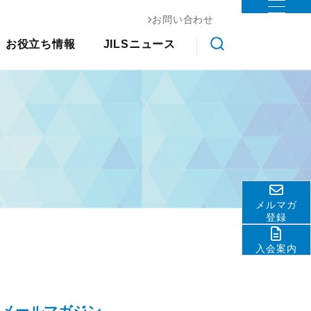
お問い合わせ
お役立ち情報
ステム協会
お役立ち情報
JILSニュース
物流コスト調査
調査研究
クス大
国際物流総合展
交通アクセス
会員ライブラリ
展示会
その他
ライブラ
アンケート調査
ロジスティクスソリューションフェア
関連団体・機関
物流現場改善事例集
リ
JILS総研レポート
ディスクロージャ情報
物流技術管理士「優秀論
物流システム機器生産出荷統
善優良
お問い合わせ
文」
計
調査研究実績一覧
ロジスティクスコンセプト
標準企業コードの取得要
2030
領
メルマガ
物流の2024年問題
テーマ別情報
登録
サプライチェーンマネジメン
入会案内
ト
物流現場改善推進
サステナビリティ
HRM（人的資源管理）