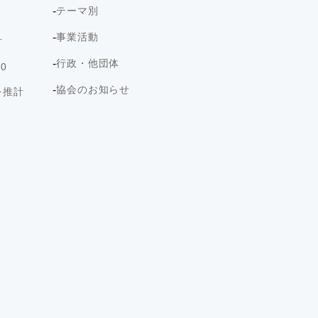
テーマ別
事業活動
計
行政・他団体
0
協会のお知らせ
を推計
ト