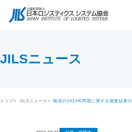
協会について
会長挨拶
協会紹介
物流コスト調査
講座・コース
会長挨拶
テー
調査研
教育研修
協会紹介
交流会
協会概要
アンケート調査
セミナー
協会概要
物流
究
JILS総研レポート
社内教育・コンサル
企業
会員一覧
会員・入会
JILSニュース
物流システム機器生産出荷統計
新年
入会案内
ロジスティクスコンセプト2030
物流
会員の声
荷主企業の売上高から物流量を推計
る方法
メールマガジン
情報提供
機関誌
トップ
JILSニュース
物流の2024年問題に関する調査結果
交通アクセス
その他
関連団体・機関
ディスクロージャ情報
お問い合わせ