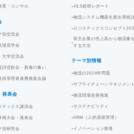
教育・コンサル
JILS総研レポート
物流システム機器生産出荷統
会
ロジスティクスコンセプト203
マ別交流会
荷主企業の売上高から物流量
現場見学会
する方法
・大学交流会
テーマ別情報
賀詞交歓会・新春の集い
物流の2024年問題
統括管理者連携推進会議
サプライチェーンマネジメン
・発表会
物流現場改善推進
サステナビリティ
スティクス講演会
HRM（人的資源管理）
事例大会・発表会
イノベーション推進
マ別研究会