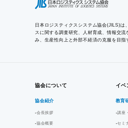
日本ロジスティクスシステム協会(JILS)
スに関する調査研究、人材育成、情報交流
み、生産性向上と外部不経済の克服を目指
協会について
イベ
協会紹介
教育
会長挨拶
講座
協会概要
セミ