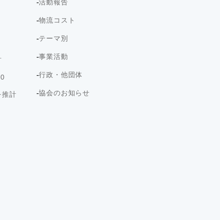
活動報告
物流コスト
テーマ別
事業活動
計
行政・他団体
0
協会のお知らせ
を推計
ト