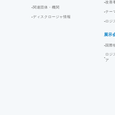
改善
関連団体・機関
テー
ディスクロージャ情報
ロジ
展示
国際
ロジ
ア