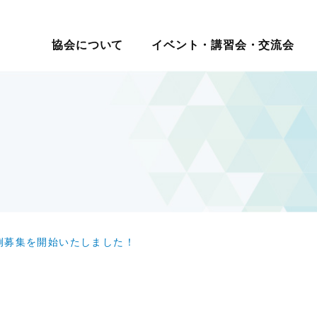
イベント・講習会・交流会
日本ロジスティクス シ
協会について
イベント・講習会・交流会
講座・コース
教育研修
マ別交流会
会員一覧
物流の2024年問題
ロジスティクス講演会
メールマガジン
ロジスティ
会員・入会
テーマ別情
講演・発表会
情報提供
表彰制
セミナー
現場見学会
入会案内
サプライチェーンマネジメ
改善事例大会・発表会
機関誌
賞
報
度
社内教育・コンサル
・大学交流会
会員の声
ント
テーマ別研究会
物流改善賞
賀詞交歓会・新春の集い
物流現場改善推進
ロジスティクス強調月間
物流現場改
テーマ別交流会
交流会
統括管理者連携推進会議
サステナビリティ
認定
物流現場見学会
す
HRM（人的資源管理）
企業・大学交流会
イノベーション推進
新年賀詞交歓会・新春の集い
ロジスティクスKPI
グローバル
物流統括管理者連携推進会議
事例募集を開始いたしました！
ロジスティクス講演会
講演・発表会
改善事例大会・発表会
テーマ別研究会
ロジスティクス強調月間