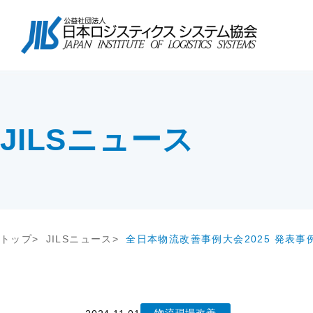
協会について
会長挨拶
協会紹介
物流コスト調査
講座・コース
会長挨拶
テー
調査研
教育研修
協会紹介
交流会
協会概要
アンケート調査
セミナー
協会概要
物流
究
JILS総研レポート
社内教育・コンサル
企業
会員一覧
会員・入会
JILSニュース
物流システム機器生産出荷統計
新年
入会案内
ロジスティクスコンセプト2030
物流
会員の声
荷主企業の売上高から物流量を推計
る方法
メールマガジン
情報提供
機関誌
トップ
JILSニュース
全日本物流改善事例大会2025 発表
交通アクセス
その他
関連団体・機関
ディスクロージャ情報
お問い合わせ