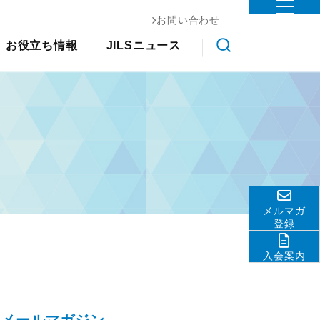
お問い合わせ
お役立ち情報
ステム協会
お役立ち情報
JILSニュース
物流コスト調査
調査研究
クス大
国際物流総合展
交通アクセス
会員ライブラリ
展示会
その他
ライブラ
アンケート調査
ロジスティクスソリューションフェア
関連団体・機関
物流現場改善事例集
リ
JILS総研レポート
ディスクロージャ情報
物流技術管理士「優秀論
物流システム機器生産出荷統
善優良
お問い合わせ
文」
計
調査研究実績一覧
ロジスティクスコンセプト
標準企業コードの取得要
2030
領
メルマガ
物流の2024年問題
テーマ別情報
登録
サプライチェーンマネジメン
入会案内
ト
物流現場改善推進
サステナビリティ
HRM（人的資源管理）