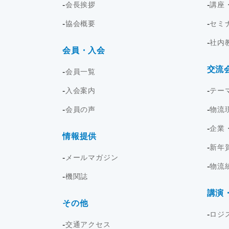
会長挨拶
講座
協会概要
セミ
社内
会員・入会
交流
会員一覧
入会案内
テー
会員の声
物流
企業
情報提供
新年
メールマガジン
物流
機関誌
講演
その他
ロジ
交通アクセス