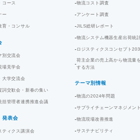
・コース
物流コスト調査
ナー
アンケート調査
教育・コンサル
JILS総研レポート
物流システム機器生産出荷統
会
ロジスティクスコンセプト203
マ別交流会
荷主企業の売上高から物流量
現場見学会
する方法
・大学交流会
テーマ別情報
賀詞交歓会・新春の集い
物流の2024年問題
統括管理者連携推進会議
サプライチェーンマネジメン
・発表会
物流現場改善推進
サステナビリティ
スティクス講演会