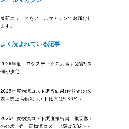
メールマガジン
イノベーション推進
ロジスティクスKPI
最新ニュースをメールマガジンでお届けし
グローバル
ます。
ロジスティクス大賞
表彰制度
よく読まれている記事
物流改善賞
物流現場改善優良認定
2026年度「ロジスティクス大賞」受賞5事
会員ライブラリ
ライブラリ
例が決定
物流現場改善事例集
物流技術管理士「優秀論文」
調査研究実績一覧
2025年度物流コスト調査結果(速報値)の公
標準企業コードの取得要領
表～売上高物流コスト比率は5.36％～
2025年度物流コスト調査報告書（概要版）
の公表 ~売上高物流コスト比率は5.32％~