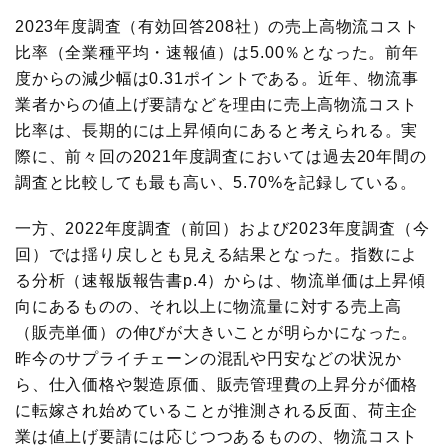
物流現場見学会
ロジスティクスコンセプト2030
入会案内はこちら
2023年度調査（有効回答208社）の売上高物流コスト
メールマガジン
比率（全業種平均・速報値）は5.00％となった。前年
企業・大学交流会
テーマ別情報
度からの減少幅は0.31ポイントである。近年、物流事
機関誌
業者からの値上げ要請などを理由に売上高物流コスト
新年賀詞交歓会・新春の集い
物流の2024年問題
比率は、長期的には上昇傾向にあると考えられる。実
その他
物流統括管理者連携推進会議
際に、前々回の2021年度調査においては過去20年間の
サプライチェーンマネジメント
調査と比較しても最も高い、5.70%を記録している。
交通アクセス
講演・発表会
物流現場改善推進
一方、2022年度調査（前回）および2023年度調査（今
関連団体・機関
回）では揺り戻しとも見える結果となった。指数によ
ロジスティクス講演会
サステナビリティ
る分析（速報版報告書p.4）からは、物流単価は上昇傾
ディスクロージャ情報
向にあるものの、それ以上に物流量に対する売上高
改善事例大会・発表会
HRM（人的資源管理）
（販売単価）の伸びが大きいことが明らかになった。
お問い合わせ
昨今のサプライチェーンの混乱や円安などの状況か
テーマ別研究会
イノベーション推進
ら、仕入価格や製造原価、販売管理費の上昇分が価格
ロジスティクス強調月間
に転嫁され始めていることが推測される反面、荷主企
ロジスティクスKPI
業は値上げ要請には応じつつあるものの、物流コスト