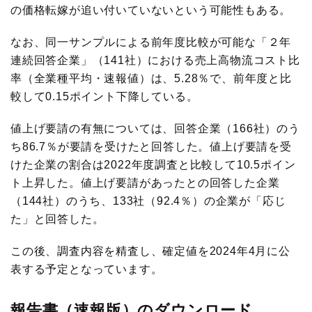
の価格転嫁が追い付いていないという可能性もある。
展示会
グローバル
なお、同一サンプルによる前年度比較が可能な「２年
国際物流総合展
表彰制度
連続回答企業」（141社）における売上高物流コスト比
率（全業種平均・速報値）は、5.28％で、前年度と比
ロジスティクス
ソリューションフェア
ロジスティクス大賞
較して0.15ポイント下降している。
物流改善賞
値上げ要請の有無については、回答企業（166社）のう
ち86.7％が要請を受けたと回答した。値上げ要請を受
物流現場改善優良認定
けた企業の割合は2022年度調査と比較して10.5ポイン
ト上昇した。値上げ要請があったとの回答した企業
ライブラリ
（144社）のうち、133社（92.4％）の企業が「応じ
た」と回答した。
会員ライブラリ
この後、調査内容を精査し、確定値を2024年4月に公
物流現場改善事例集
表する予定となっています。
物流技術管理士「優秀論文」
報告書（速報版）のダウンロード