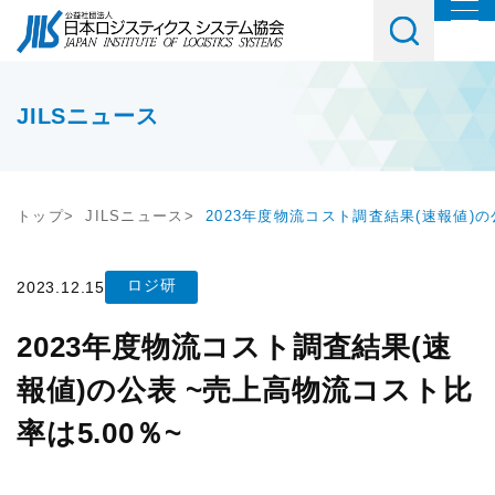
協会について
協会紹介
イベント・講習会・交流会
JILSニュース
会長挨拶
教育研修
お役立ち情報
協会概要
トップ
JILSニュース
2023年度物流コスト調査結果(速報値)の
講座・コース
調査研究
会員・入会
JILSニュース
セミナー
ロジ研
2023.12.15
物流コスト調査
会員一覧
社内教育・コンサル
2023年度物流コスト調査結果(速
アンケート調査
メルマガご購読ご希望の方
入会案内
報値)の公表 ~売上高物流コスト比
交流会
JILS総研レポート
メルマガ登録はこちら
会員の声
率は5.00％~
テーマ別交流会
物流システム機器生産出荷統計
入会ご希望の方
情報提供