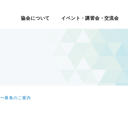
イベント・講習会・交流会
日本ロジスティクス シ
協会について
イベント・講習会・交流会
講座・コース
教育研修
マ別交流会
会員一覧
物流の2024年問題
ロジスティクス講演会
メールマガジン
ロジスティ
会員・入会
テーマ別情
講演・発表会
情報提供
表彰制
セミナー
現場見学会
入会案内
サプライチェーンマネジメ
改善事例大会・発表会
機関誌
賞
報
度
社内教育・コンサル
・大学交流会
会員の声
ント
テーマ別研究会
物流改善賞
賀詞交歓会・新春の集い
物流現場改善推進
ロジスティクス強調月間
物流現場改
テーマ別交流会
交流会
統括管理者連携推進会議
サステナビリティ
認定
物流現場見学会
す
HRM（人的資源管理）
企業・大学交流会
イノベーション推進
新年賀詞交歓会・新春の集い
ロジスティクスKPI
グローバル
物流統括管理者連携推進会議
ター募集のご案内
ロジスティクス講演会
講演・発表会
改善事例大会・発表会
テーマ別研究会
ロジスティクス強調月間