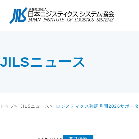
協会について
会長挨拶
協会紹介
物流コスト調査
講座・コース
会長挨拶
テー
調査研
教育研修
協会紹介
交流会
協会概要
アンケート調査
セミナー
協会概要
物流
究
JILS総研レポート
社内教育・コンサル
企業
会員一覧
会員・入会
JILSニュース
物流システム機器生産出荷統計
新年
入会案内
ロジスティクスコンセプト2030
物流
会員の声
荷主企業の売上高から物流量を推計
る方法
メールマガジン
情報提供
機関誌
トップ
JILSニュース
ロジスティクス強調月間2026サポー
交通アクセス
その他
関連団体・機関
ディスクロージャ情報
お問い合わせ