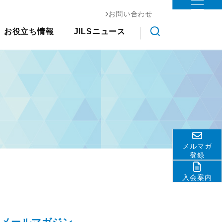
お問い合わせ
お役立ち情報
ステム協会
お役立ち情報
JILSニュース
物流コスト調査
調査研究
クス大
国際物流総合展
交通アクセス
会員ライブラリ
展示会
その他
ライブラ
アンケート調査
ロジスティクスソリューションフェア
関連団体・機関
物流現場改善事例集
リ
JILS総研レポート
ディスクロージャ情報
物流技術管理士「優秀論
物流システム機器生産出荷統
善優良
お問い合わせ
文」
計
調査研究実績一覧
ロジスティクスコンセプト
標準企業コードの取得要
2030
領
メルマガ
物流の2024年問題
テーマ別情報
登録
サプライチェーンマネジメン
入会案内
ト
物流現場改善推進
サステナビリティ
HRM（人的資源管理）