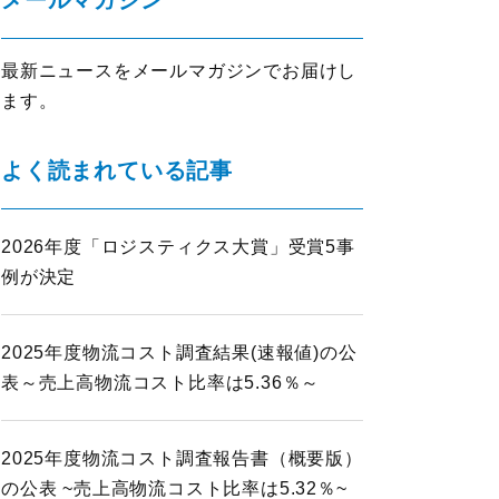
メールマガジン
イノベーション推進
ロジスティクスKPI
最新ニュースをメールマガジンでお届けし
グローバル
ます。
ロジスティクス大賞
表彰制度
よく読まれている記事
物流改善賞
物流現場改善優良認定
2026年度「ロジスティクス大賞」受賞5事
会員ライブラリ
ライブラリ
例が決定
物流現場改善事例集
物流技術管理士「優秀論文」
調査研究実績一覧
2025年度物流コスト調査結果(速報値)の公
標準企業コードの取得要領
表～売上高物流コスト比率は5.36％～
2025年度物流コスト調査報告書（概要版）
の公表 ~売上高物流コスト比率は5.32％~