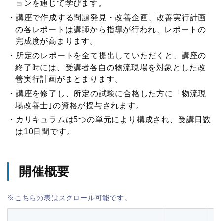
物流現場見学会
ョンを通じて学びます。
ロジスティクスコンセプト2030
入会案内はこちら
講座で作成する問題発見・改善企画、改善実行計画
メールマガジン
企業・大学交流会
の各レポートは講師から指導が行われ、レポートの
テーマ別情報
完成度が高まります。
機関誌
新年賀詞交歓会・新春の集い
所定のレポートを全て提出していただくと、講座の
物流の2024年問題
終了時には、受講者各自の物流現場を対象とした改
その他
物流統括管理者連携推進会議
善実行計画がまとまります。
サプライチェーンマネジメント
講座を修了し、所定の試験に合格した方に「物流現
交通アクセス
講演・発表会
場改善士｣の資格が授与されます。
物流現場改善推進
カリキュラムは5つの単元により構成され、受講日数
関連団体・機関
ロジスティクス講演会
は10日間です。
サステナビリティ
ディスクロージャ情報
改善事例大会・発表会
HRM（人的資源管理）
開催概要
お問い合わせ
テーマ別研究会
イノベーション推進
ロジスティクス強調月間
ロジスティクスKPI