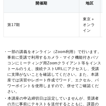
開催期
地区
展示会
グローバル
国際物流総合展
表彰制度
東京＋
第17期
オンラ
ロジスティクス
ソリューションフェア
イン
ロジスティクス大賞
物流改善賞
一部の講義をオンライン（Zoom利用）で行います。
物流現場改善優良認定
事前に受講で利用するカメラ・マイク機能付きパソ
コンにミーティング用Zoomクライアント等をインス
ライブラリ
トールのうえ、接続テストURLにアクセスし、受講
に支障がないことを確認してください。また、本講
会員ライブラリ
座では演習やレポート作成でワード、エクセル、パ
ワーポイントを使用しますので、併せてご確認くだ
物流現場改善事例集
さい。
本講座の申込締切日は設定していませんが、受講者
物流技術管理士「優秀論文」
の方に事前にテキストを送付するとともに、課題の