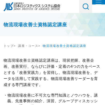
協会について
協会紹介
イベント・講習会・交流会
物流現場改善士資格認定講座
会長挨拶
教育研修
お役立ち情報
協会概要
トップ
講座・コース
物流現場改善士資格認定講座
講座・コース
調査研究
会員・入会
JILSニュース
セミナー
物流現場改善士資格認定講座は、現状把握、改善企
物流コスト調査
画、改善実行、ならびに評価・定着の4つの力をベース
会員一覧
社内教育・コンサル
とする「改善実践力」を習得し、物流現場改善を、デ
アンケート調査
メルマガご購読ご希望の方
入会案内
ータを活用して実践する、物流現場改善リーダーを育
交流会
成する専門講座です。
JILS総研レポート
メルマガ登録はこちら
会員の声
テーマ別交流会
物流現場改善に不可欠な専門知識とノウハウを、講
物流システム機器生産出荷統計
入会ご希望の方
義、先進事例の紹介、演習、グループディスカッシ
情報提供