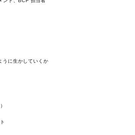
ント、BCP 担当者
ように生かしていくか
定）
ント