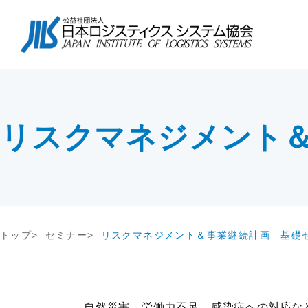
協会について
会長挨拶
協会紹介
物流コスト調査
講座・コース
会長挨拶
テー
調査研
教育研修
協会紹介
交流会
協会概要
アンケート調査
セミナー
協会概要
物流
究
JILS総研レポート
社内教育・コンサル
企業
会員一覧
会員・入会
リスクマネジメント
物流システム機器生産出荷統計
新年
入会案内
ロジスティクスコンセプト2030
物流
会員の声
荷主企業の売上高から物流量を推計
る方法
メールマガジン
情報提供
機関誌
トップ
セミナー
リスクマネジメント＆事業継続計画 基礎
交通アクセス
その他
関連団体・機関
ディスクロージャ情報
お問い合わせ
自然災害、労働力不足、感染症への対応な