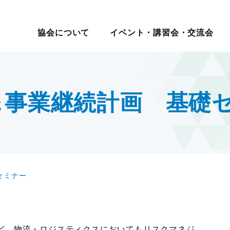
イベント・講習会・交流会
日本ロジスティクス シ
協会について
イベント・講習会・交流会
講座・コース
教育研修
マ別交流会
会員一覧
物流の2024年問題
ロジスティクス講演会
メールマガジン
ロジスティ
会員・入会
テーマ別情
講演・発表会
情報提供
表彰制
セミナー
現場見学会
入会案内
サプライチェーンマネジメ
改善事例大会・発表会
機関誌
賞
報
度
社内教育・コンサル
・大学交流会
会員の声
ント
テーマ別研究会
物流改善賞
＆事業継続計画 基礎
賀詞交歓会・新春の集い
物流現場改善推進
ロジスティクス強調月間
物流現場改
テーマ別交流会
交流会
統括管理者連携推進会議
サステナビリティ
認定
物流現場見学会
す
HRM（人的資源管理）
企業・大学交流会
イノベーション推進
新年賀詞交歓会・新春の集い
ロジスティクスKPI
グローバル
物流統括管理者連携推進会議
セミナー
ロジスティクス講演会
講演・発表会
改善事例大会・発表会
テーマ別研究会
ロジスティクス強調月間
ど、物流・ロジスティクスにおいてもリスクマネジ