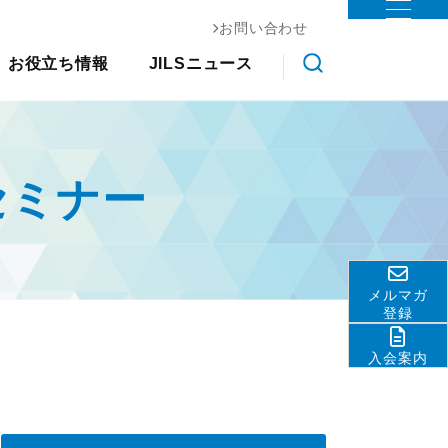
お問い合わせ
お役立ち情報
ステム協会
お役立ち情報
JILSニュース
物流コスト調査
調査研究
クス大
国際物流総合展
交通アクセス
会員ライブラリ
展示会
その他
ライブラ
アンケート調査
ロジスティクスソリューションフェア
関連団体・機関
物流現場改善事例集
リ
JILS総研レポート
ディスクロージャ情報
物流技術管理士「優秀論
セミナー
物流システム機器生産出荷統
善優良
お問い合わせ
文」
計
調査研究実績一覧
ロジスティクスコンセプト
標準企業コードの取得要
2030
領
メルマガ
物流の2024年問題
テーマ別情報
登録
サプライチェーンマネジメン
入会案内
ト
物流現場改善推進
サステナビリティ
HRM（人的資源管理）