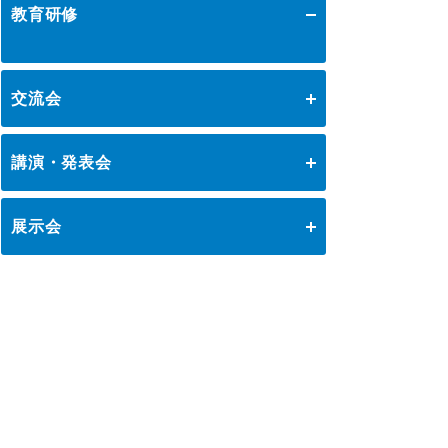
教育研修
イノベーション推進
ロジスティクスKPI
講座・コース
グローバル
交流会
ロジスティクス大賞
表彰制度
物流技術管理士資格認定講座
テーマ別交流会
物流改善賞
ロジスティクス基礎講座
講演・発表会
セミナー
女性活躍推進研究会
物流現場改善優良認定
物流現場見学会
ロジスティクス経営士資格認定講座
ロジスティクス講演会
ロジスティクス研究会
会員ライブラリ
ライブラリ
社内教育・コンサル
展示会
国際物流管理士資格認定講座
ロジスティクス全国大会2025
食品ロジスティクス研究会
企業・大学交流会
物流現場改善事例集
物流改善事例大会・発表会
物流現場改善士資格認定講座
国際物流総合展
中部ロジスティクス記念講演会
物流企業のHRM推進研究会
物流技術管理士「優秀論文」
ストラテジックSCMコース
全日本物流改善事例大会 発表者募集
新年賀詞交歓会・新春の集い
調査研究実績一覧
ロジスティクス関西大会
国際物流強靭化推進研究会
テーマ別研究会
ロジスティクスソリューションフェア
物流技術管理士補資格認定コース
全日本物流改善事例大会
標準企業コードの取得要領
九州ロジスティクス講演会2025
需要予測研究会
関西物流改善事例発表会2025
ロジスティクス強調月間
関西ロジスティクス研究会
講座・コース一覧へ戻る
ロジスティクス講演会一覧へ戻る
中部物流改善事例発表会
九州ロジスティクス活性化研究会
九州物流改善事例発表会
物流子会社懇話会