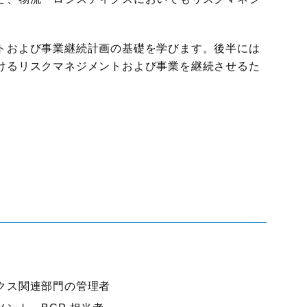
。
国際物流総合展
展示会
ロジスティクス
トおよび事業継続計画の基礎を学びます。後半には
ソリューションフェア
けるリスクマネジメントおよび事業を継続させるた
クス関連部門の管理者