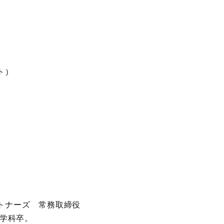
ト）
トナーズ 常務取締役
済学科卒。