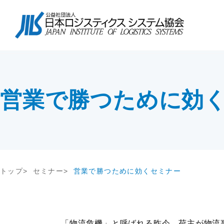
協会について
会長挨拶
協会紹介
物流コスト調査
講座・コース
会長挨拶
テー
調査研
教育研修
協会紹介
交流会
協会概要
アンケート調査
セミナー
協会概要
物流
究
JILS総研レポート
社内教育・コンサル
企業
会員一覧
会員・入会
営業で勝つために効
物流システム機器生産出荷統計
新年
入会案内
ロジスティクスコンセプト2030
物流
会員の声
荷主企業の売上高から物流量を推計
る方法
メールマガジン
情報提供
機関誌
トップ
セミナー
営業で勝つために効くセミナー
交通アクセス
その他
関連団体・機関
ディスクロージャ情報
お問い合わせ
「物流危機」と呼ばれる昨今、荷主が物流