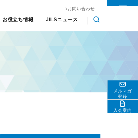
お問い合わせ
お役立ち情報
ステム協会
お役立ち情報
JILSニュース
物流コスト調査
調査研究
クス大
国際物流総合展
交通アクセス
会員ライブラリ
展示会
その他
ライブラ
アンケート調査
ロジスティクスソリューションフェア
関連団体・機関
物流現場改善事例集
リ
JILS総研レポート
ディスクロージャ情報
物流技術管理士「優秀論
物流システム機器生産出荷統
善優良
お問い合わせ
文」
計
調査研究実績一覧
ロジスティクスコンセプト
標準企業コードの取得要
2030
領
メルマガ
物流の2024年問題
テーマ別情報
登録
サプライチェーンマネジメン
入会案内
ト
物流現場改善推進
サステナビリティ
HRM（人的資源管理）