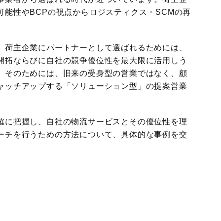
能性やBCPの視点からロジスティクス・SCMの再
国際物流総合展
展示会
ロジスティクス
ソリューションフェア
、荷主企業にパートナーとして選ばれるためには、
開拓ならびに自社の競争優位性を最大限に活用しう
。そのためには、旧来の受身型の営業ではなく、顧
ャッチアップする「ソリューション型」の提案営業
確に把握し、自社の物流サービスとその優位性を理
ーチを行うための方法について、具体的な事例を交