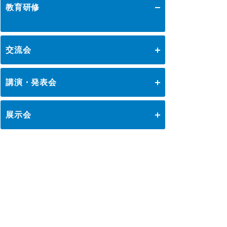
教育研修
イノベーション推進
ロジスティクスKPI
講座・コース
グローバル
交流会
ロジスティクス大賞
表彰制度
物流技術管理士資格認定講座
テーマ別交流会
物流改善賞
ロジスティクス基礎講座
講演・発表会
セミナー
女性活躍推進研究会
物流現場改善優良認定
物流現場見学会
ロジスティクス経営士資格認定講座
ロジスティクス講演会
ロジスティクス研究会
会員ライブラリ
ライブラリ
社内教育・コンサル
展示会
国際物流管理士資格認定講座
ロジスティクス全国大会2025
食品ロジスティクス研究会
企業・大学交流会
物流現場改善事例集
物流改善事例大会・発表会
物流現場改善士資格認定講座
国際物流総合展
中部ロジスティクス記念講演会
物流企業のHRM推進研究会
物流技術管理士「優秀論文」
ストラテジックSCMコース
全日本物流改善事例大会 発表者募集
新年賀詞交歓会・新春の集い
調査研究実績一覧
ロジスティクス関西大会
国際物流強靭化推進研究会
テーマ別研究会
ロジスティクスソリューションフェア
物流技術管理士補資格認定コース
全日本物流改善事例大会
標準企業コードの取得要領
九州ロジスティクス講演会2025
需要予測研究会
関西物流改善事例発表会2025
ロジスティクス強調月間
関西ロジスティクス研究会
講座・コース一覧へ戻る
ロジスティクス講演会一覧へ戻る
中部物流改善事例発表会
九州ロジスティクス活性化研究会
九州物流改善事例発表会
物流子会社懇話会