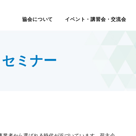
イベント・講習会・交流会
日本ロジスティクス シ
協会について
イベント・講習会・交流会
講座・コース
教育研修
マ別交流会
会員一覧
物流の2024年問題
ロジスティクス講演会
メールマガジン
ロジスティ
会員・入会
テーマ別情
講演・発表会
情報提供
表彰制
セミナー
現場見学会
入会案内
サプライチェーンマネジメ
改善事例大会・発表会
機関誌
賞
報
度
社内教育・コンサル
・大学交流会
会員の声
ント
テーマ別研究会
物流改善賞
くセミナー
賀詞交歓会・新春の集い
物流現場改善推進
ロジスティクス強調月間
物流現場改
テーマ別交流会
交流会
統括管理者連携推進会議
サステナビリティ
認定
物流現場見学会
す
HRM（人的資源管理）
企業・大学交流会
イノベーション推進
新年賀詞交歓会・新春の集い
ロジスティクスKPI
グローバル
物流統括管理者連携推進会議
ロジスティクス講演会
講演・発表会
改善事例大会・発表会
テーマ別研究会
ロジスティクス強調月間
事業者から選ばれる時代が近づいています。荷主企