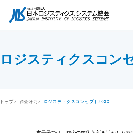
協会について
会長挨拶
協会紹介
物流コスト調査
講座・コース
会長挨拶
テー
調査研
教育研修
協会紹介
交流会
協会概要
アンケート調査
セミナー
協会概要
物流
究
JILS総研レポート
社内教育・コンサル
企業
会員一覧
会員・入会
ロジスティクスコンセプ
物流システム機器生産出荷統計
新年
入会案内
ロジスティクスコンセプト2030
物流
会員の声
荷主企業の売上高から物流量を推計
る方法
メールマガジン
情報提供
機関誌
トップ
調査研究
ロジスティクスコンセプト2030
交通アクセス
その他
関連団体・機関
ディスクロージャ情報
お問い合わせ
本冊子では、昨今の技術革新を活かした持続