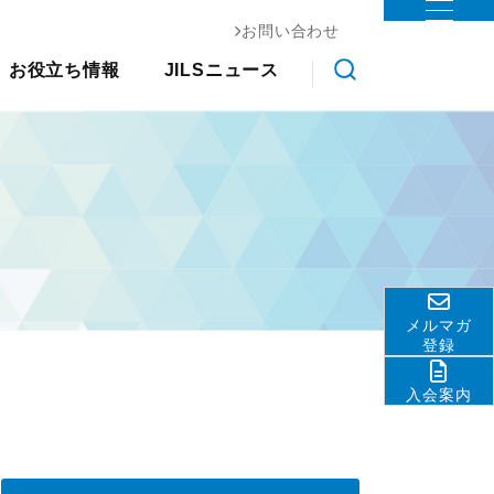
お問い合わせ
お役立ち情報
ステム協会
お役立ち情報
JILSニュース
物流コスト調査
調査研究
クス大
国際物流総合展
交通アクセス
会員ライブラリ
展示会
その他
ライブラ
アンケート調査
ロジスティクスソリューションフェア
関連団体・機関
物流現場改善事例集
リ
JILS総研レポート
ディスクロージャ情報
物流技術管理士「優秀論
物流システム機器生産出荷統
善優良
お問い合わせ
文」
計
調査研究実績一覧
ロジスティクスコンセプト
標準企業コードの取得要
2030
領
メルマガ
物流の2024年問題
テーマ別情報
登録
サプライチェーンマネジメン
入会案内
ト
物流現場改善推進
サステナビリティ
HRM（人的資源管理）