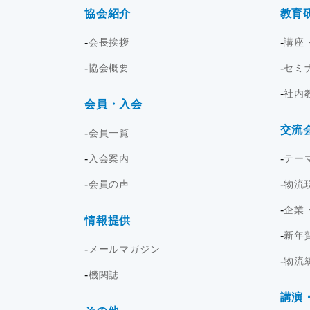
協会紹介
教育
会長挨拶
講座
協会概要
セミ
社内
会員・入会
交流
会員一覧
入会案内
テー
会員の声
物流
企業
情報提供
新年
メールマガジン
物流
機関誌
講演