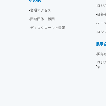
その他
ロジ
交通アクセス
改善
関連団体・機関
テー
ディスクロージャ情報
ロジ
展示
国際
ロジ
ア