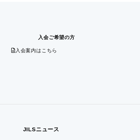
標準企業コードの取得要領
テーマ別情報一覧へ戻る
ライブラリ一覧へ戻る
入会ご希望の方
入会案内はこちら
JILSニュース