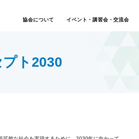
イベント・講習会・交流会
日本ロジスティクス シ
協会について
イベント・講習会・交流会
講座・コース
教育研修
マ別交流会
会員一覧
物流の2024年問題
ロジスティクス講演会
メールマガジン
ロジスティ
会員・入会
テーマ別情
講演・発表会
情報提供
表彰制
セミナー
現場見学会
入会案内
サプライチェーンマネジメ
改善事例大会・発表会
機関誌
賞
報
度
社内教育・コンサル
・大学交流会
会員の声
ント
テーマ別研究会
物流改善賞
ト2030
賀詞交歓会・新春の集い
物流現場改善推進
ロジスティクス強調月間
物流現場改
テーマ別交流会
交流会
統括管理者連携推進会議
サステナビリティ
認定
物流現場見学会
す
HRM（人的資源管理）
企業・大学交流会
イノベーション推進
新年賀詞交歓会・新春の集い
ロジスティクスKPI
グローバル
物流統括管理者連携推進会議
ロジスティクス講演会
講演・発表会
改善事例大会・発表会
テーマ別研究会
ロジスティクス強調月間
可能な社会を実現するために、2030年に向かって