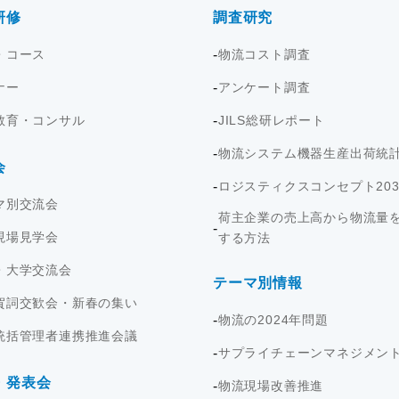
研修
調査研究
・コース
物流コスト調査
ナー
アンケート調査
教育・コンサル
JILS総研レポート
物流システム機器生産出荷統
会
ロジスティクスコンセプト203
マ別交流会
荷主企業の売上高から物流量
現場見学会
する方法
・大学交流会
テーマ別情報
賀詞交歓会・新春の集い
物流の2024年問題
統括管理者連携推進会議
サプライチェーンマネジメン
・発表会
物流現場改善推進