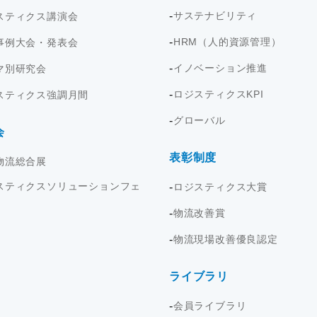
サステナビリティ
スティクス講演会
HRM（人的資源管理）
事例大会・発表会
イノベーション推進
マ別研究会
ロジスティクスKPI
スティクス強調月間
グローバル
会
表彰制度
物流総合展
スティクスソリューションフェ
ロジスティクス大賞
物流改善賞
物流現場改善優良認定
ライブラリ
会員ライブラリ