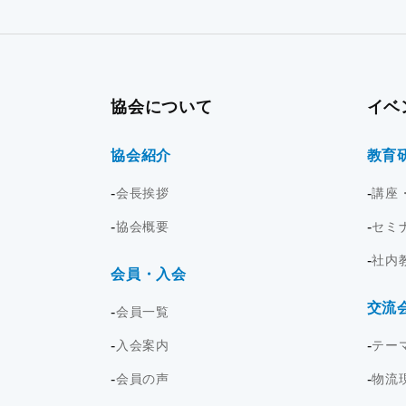
協会について
イベ
協会紹介
教育
会長挨拶
講座
協会概要
セミ
社内
会員・入会
交流
会員一覧
入会案内
テー
会員の声
物流