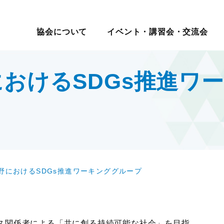
イベント・講習会・交流会
日本ロジスティクス シ
協会について
イベント・講習会・交流会
講座・コース
教育研修
マ別交流会
会員一覧
物流の2024年問題
ロジスティクス講演会
メールマガジン
ロジスティ
会員・入会
テーマ別情
講演・発表会
情報提供
表彰制
セミナー
おけるSDGs推進ワ
現場見学会
入会案内
サプライチェーンマネジメ
改善事例大会・発表会
機関誌
賞
報
度
社内教育・コンサル
・大学交流会
会員の声
ント
テーマ別研究会
物流改善賞
賀詞交歓会・新春の集い
物流現場改善推進
ロジスティクス強調月間
物流現場改
テーマ別交流会
交流会
統括管理者連携推進会議
サステナビリティ
認定
物流現場見学会
す
HRM（人的資源管理）
企業・大学交流会
イノベーション推進
新年賀詞交歓会・新春の集い
ロジスティクスKPI
グローバル
物流統括管理者連携推進会議
野におけるSDGs推進ワーキンググループ
ロジスティクス講演会
講演・発表会
改善事例大会・発表会
テーマ別研究会
ロジスティクス強調月間
ス関係者による「共に創る持続可能な社会」を目指