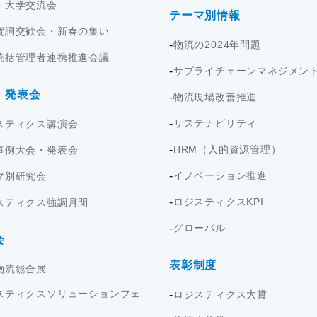
・大学交流会
テーマ別情報
賀詞交歓会・新春の集い
物流の2024年問題
統括管理者連携推進会議
サプライチェーンマネジメン
・発表会
物流現場改善推進
サステナビリティ
スティクス講演会
HRM（人的資源管理）
事例大会・発表会
イノベーション推進
マ別研究会
ロジスティクスKPI
スティクス強調月間
グローバル
会
表彰制度
物流総合展
スティクスソリューションフェ
ロジスティクス大賞