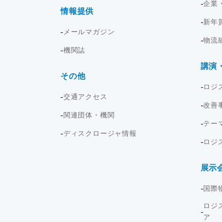
企業
情報提供
新年
メールマガジン
物流
機関誌
講演
その他
ロジ
交通アクセス
改善
関連団体・機関
テー
ディスクロージャ情報
ロジ
展示
国際
ロジ
ア