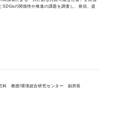
とSDGsの関係性や推進の課題を調査し、発信、提
国際物流総合展
展示会
ロジスティクス
ソリューションフェア
究科 教授/環境総合研究センター 副所長