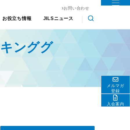
お問い合わせ
お役立ち情報
ステム協会
お役立ち情報
JILSニュース
物流コスト調査
調査研究
クス大
国際物流総合展
交通アクセス
会員ライブラリ
展示会
その他
ライブラ
アンケート調査
ーキンググ
ロジスティクスソリューションフェア
関連団体・機関
物流現場改善事例集
リ
JILS総研レポート
ディスクロージャ情報
物流技術管理士「優秀論
物流システム機器生産出荷統
善優良
お問い合わせ
文」
計
調査研究実績一覧
ロジスティクスコンセプト
標準企業コードの取得要
2030
領
メルマガ
物流の2024年問題
テーマ別情報
登録
サプライチェーンマネジメン
入会案内
ト
物流現場改善推進
サステナビリティ
HRM（人的資源管理）