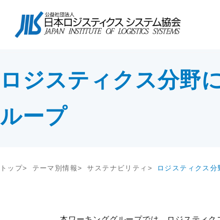
協会について
会長挨拶
協会紹介
物流コスト調査
講座・コース
会長挨拶
テー
調査研
教育研修
協会紹介
交流会
協会概要
ロジスティクス分野に
アンケート調査
セミナー
協会概要
物流
究
JILS総研レポート
社内教育・コンサル
企業
会員一覧
会員・入会
物流システム機器生産出荷統計
新年
入会案内
ループ
ロジスティクスコンセプト2030
物流
会員の声
荷主企業の売上高から物流量を推計
る方法
メールマガジン
情報提供
機関誌
トップ
テーマ別情報
サステナビリティ
ロジスティクス分
交通アクセス
その他
関連団体・機関
ディスクロージャ情報
お問い合わせ
本ワーキンググループでは、ロジスティク