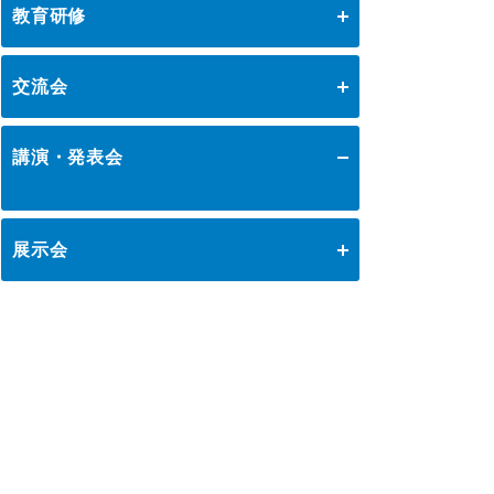
教育研修
イノベーション推進
ロジスティクスKPI
講座・コース
交流会
グローバル
物流技術管理士資格認定講座
セミナー
テーマ別交流会
ロジスティクス大賞
表彰制度
ロジスティクス基礎講座
講演・発表会
物流改善賞
女性活躍推進研究会
ロジスティクス経営士資格認定講座
社内教育・コンサル
物流現場見学会
物流現場改善優良認定
ロジスティクス研究会
国際物流管理士資格認定講座
ロジスティクス講演会
会員ライブラリ
ライブラリ
食品ロジスティクス研究会
物流現場改善士資格認定講座
展示会
企業・大学交流会
物流現場改善事例集
物流企業のHRM推進研究会
ロジスティクス全国大会2025
ストラテジックSCMコース
国際物流総合展
物流技術管理士「優秀論文」
新年賀詞交歓会・新春の集い
国際物流強靭化推進研究会
中部ロジスティクス記念講演会
物流技術管理士補資格認定コース
物流改善事例大会・発表会
調査研究実績一覧
ロジスティクスソリューションフェア
需要予測研究会
ロジスティクス関西大会
標準企業コードの取得要領
講座・コース一覧へ戻る
全日本物流改善事例大会 発表者募集
関西ロジスティクス研究会
九州ロジスティクス講演会2025
全日本物流改善事例大会
九州ロジスティクス活性化研究会
テーマ別研究会
ロジスティクス講演会一覧へ戻る
関西物流改善事例発表会2025
物流子会社懇話会
ロジスティクス強調月間