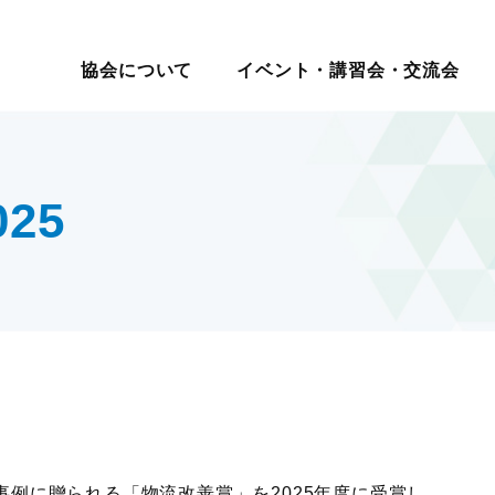
イベント・講習会・交流会
日本ロジスティクス シ
協会について
イベント・講習会・交流会
講座・コース
教育研修
マ別交流会
会員一覧
物流の2024年問題
ロジスティクス講演会
メールマガジン
ロジスティ
会員・入会
テーマ別情
講演・発表会
情報提供
表彰制
セミナー
現場見学会
入会案内
サプライチェーンマネジメ
改善事例大会・発表会
機関誌
賞
報
度
社内教育・コンサル
・大学交流会
会員の声
ント
テーマ別研究会
物流改善賞
25
賀詞交歓会・新春の集い
物流現場改善推進
ロジスティクス強調月間
物流現場改
テーマ別交流会
交流会
統括管理者連携推進会議
サステナビリティ
認定
物流現場見学会
す
HRM（人的資源管理）
企業・大学交流会
イノベーション推進
新年賀詞交歓会・新春の集い
ロジスティクスKPI
グローバル
物流統括管理者連携推進会議
ロジスティクス講演会
講演・発表会
改善事例大会・発表会
テーマ別研究会
ロジスティクス強調月間
例に贈られる「物流改善賞」を2025年度に受賞し