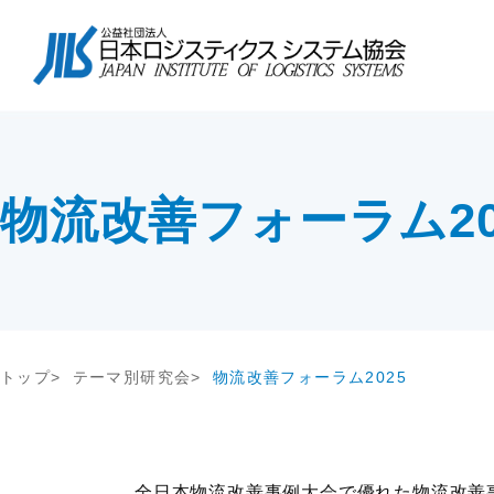
協会について
会長挨拶
協会紹介
物流コスト調査
講座・コース
会長挨拶
テー
調査研
教育研修
協会紹介
交流会
協会概要
アンケート調査
セミナー
協会概要
物流
究
JILS総研レポート
社内教育・コンサル
企業
会員一覧
会員・入会
物流改善フォーラム20
物流システム機器生産出荷統計
新年
入会案内
ロジスティクスコンセプト2030
物流
会員の声
荷主企業の売上高から物流量を推計
る方法
メールマガジン
情報提供
機関誌
トップ
テーマ別研究会
物流改善フォーラム2025
交通アクセス
その他
関連団体・機関
ディスクロージャ情報
お問い合わせ
全日本物流改善事例大会で優れた物流改善事