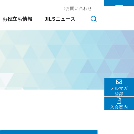
お問い合わせ
お役立ち情報
ステム協会
お役立ち情報
JILSニュース
物流コスト調査
調査研究
クス大
国際物流総合展
交通アクセス
会員ライブラリ
展示会
その他
ライブラ
アンケート調査
ロジスティクスソリューションフェア
関連団体・機関
物流現場改善事例集
リ
JILS総研レポート
ディスクロージャ情報
物流技術管理士「優秀論
物流システム機器生産出荷統
善優良
お問い合わせ
文」
計
調査研究実績一覧
ロジスティクスコンセプト
標準企業コードの取得要
2030
領
メルマガ
物流の2024年問題
テーマ別情報
登録
サプライチェーンマネジメン
入会案内
ト
物流現場改善推進
サステナビリティ
HRM（人的資源管理）