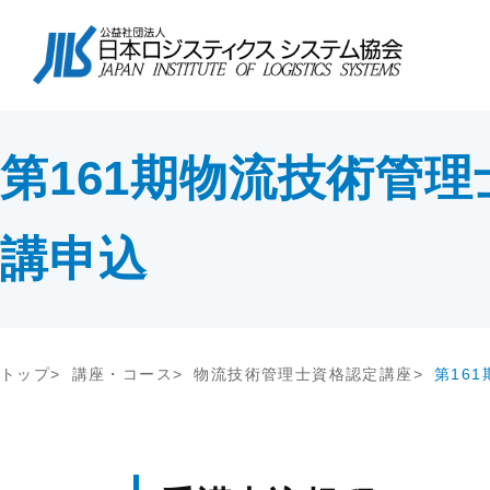
協会について
会長挨拶
協会紹介
物流コスト調査
講座・コース
会長挨拶
テー
調査研
教育研修
協会紹介
交流会
協会概要
第161期物流技術管
アンケート調査
セミナー
協会概要
物流
究
JILS総研レポート
社内教育・コンサル
企業
会員一覧
会員・入会
物流システム機器生産出荷統計
新年
入会案内
講申込
ロジスティクスコンセプト2030
物流
会員の声
荷主企業の売上高から物流量を推計
る方法
メールマガジン
情報提供
機関誌
トップ
講座・コース
物流技術管理士資格認定講座
第16
交通アクセス
その他
関連団体・機関
ディスクロージャ情報
お問い合わせ