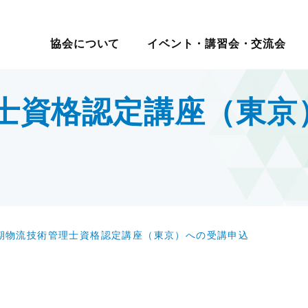
イベント・講習会・交流会
日本ロジスティクス シ
協会について
イベント・講習会・交流会
講座・コース
教育研修
マ別交流会
会員一覧
物流の2024年問題
ロジスティクス講演会
メールマガジン
ロジスティ
会員・入会
テーマ別情
講演・発表会
情報提供
表彰制
セミナー
理士資格認定講座（東京
現場見学会
入会案内
サプライチェーンマネジメ
改善事例大会・発表会
機関誌
賞
報
度
社内教育・コンサル
・大学交流会
会員の声
ント
テーマ別研究会
物流改善賞
賀詞交歓会・新春の集い
物流現場改善推進
ロジスティクス強調月間
物流現場改
テーマ別交流会
交流会
統括管理者連携推進会議
サステナビリティ
認定
物流現場見学会
す
HRM（人的資源管理）
企業・大学交流会
イノベーション推進
新年賀詞交歓会・新春の集い
ロジスティクスKPI
グローバル
物流統括管理者連携推進会議
1期物流技術管理士資格認定講座（東京）への受講申込
ロジスティクス講演会
講演・発表会
改善事例大会・発表会
テーマ別研究会
ロジスティクス強調月間