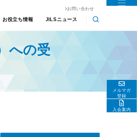
お問い合わせ
お役立ち情報
ステム協会
お役立ち情報
JILSニュース
物流コスト調査
調査研究
クス大
国際物流総合展
交通アクセス
会員ライブラリ
展示会
その他
ライブラ
アンケート調査
）への受
ロジスティクスソリューションフェア
関連団体・機関
物流現場改善事例集
リ
JILS総研レポート
ディスクロージャ情報
物流技術管理士「優秀論
物流システム機器生産出荷統
善優良
お問い合わせ
文」
計
調査研究実績一覧
ロジスティクスコンセプト
標準企業コードの取得要
2030
領
メルマガ
物流の2024年問題
テーマ別情報
登録
サプライチェーンマネジメン
入会案内
ト
物流現場改善推進
サステナビリティ
HRM（人的資源管理）