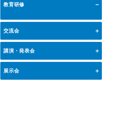
教育研修
イノベーション推進
ロジスティクスKPI
講座・コース
グローバル
交流会
ロジスティクス大賞
表彰制度
物流技術管理士資格認定講座
テーマ別交流会
物流改善賞
ロジスティクス基礎講座
講演・発表会
セミナー
女性活躍推進研究会
物流現場改善優良認定
物流現場見学会
ロジスティクス経営士資格認定講座
ロジスティクス講演会
ロジスティクス研究会
会員ライブラリ
ライブラリ
社内教育・コンサル
展示会
国際物流管理士資格認定講座
ロジスティクス全国大会2025
食品ロジスティクス研究会
企業・大学交流会
物流現場改善事例集
物流改善事例大会・発表会
物流現場改善士資格認定講座
国際物流総合展
中部ロジスティクス記念講演会
物流企業のHRM推進研究会
物流技術管理士「優秀論文」
ストラテジックSCMコース
全日本物流改善事例大会 発表者募集
新年賀詞交歓会・新春の集い
調査研究実績一覧
ロジスティクス関西大会
国際物流強靭化推進研究会
テーマ別研究会
ロジスティクスソリューションフェア
物流技術管理士補資格認定コース
全日本物流改善事例大会
標準企業コードの取得要領
九州ロジスティクス講演会2025
需要予測研究会
関西物流改善事例発表会2025
ロジスティクス強調月間
関西ロジスティクス研究会
講座・コース一覧へ戻る
ロジスティクス講演会一覧へ戻る
中部物流改善事例発表会
九州ロジスティクス活性化研究会
九州物流改善事例発表会
物流子会社懇話会