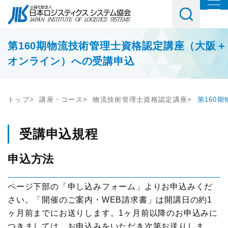
協会について
協会紹介
第160期物流技術管理士資格認定講座（大阪＋
イベント・講習会・交流会
オンライン）への受講申込
会長挨拶
教育研修
お役立ち情報
協会概要
トップ
講座・コース
物流技術管理士資格認定講座
第160
講座・コース
調査研究
会員・入会
JILSニュース
セミナー
受講申込規程
物流コスト調査
会員一覧
社内教育・コンサル
申込方法
アンケート調査
メルマガご購読ご希望の方
入会案内
交流会
JILS総研レポート
ページ下部の「申し込みフォーム」よりお申込みくだ
メルマガ登録はこちら
会員の声
さい。「開催のご案内・WEB請求書」は開講日の約1
テーマ別交流会
物流システム機器生産出荷統計
ヶ月前までにお送りします。1ヶ月前以降のお申込みに
入会ご希望の方
情報提供
つきましては、お申込みをいただき次第お送りしま