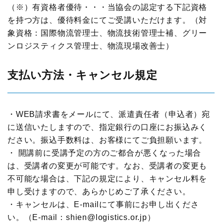
（※）有資格者優待・・・当協会の認定する下記資格
展示会
グローバル
を持つ方は、優待料金にてご受講いただけます。（対
象資格：国際物流管理士、物流技術管理士補、グリー
国際物流総合展
表彰制度
ンロジスティクス管理士、物流現場改善士）
ロジスティクス
ソリューションフェア
ロジスティクス大賞
支払い方法・キャンセル規定
物流改善賞
物流現場改善優良認定
・WEB請求書をメールにて、派遣責任者（申込者）宛
に送信いたしますので、指定銀行の口座にお振込みく
ださい。振込手数料は、お客様にてご負担願います。
ライブラリ
・ 開講前に受講予定の方のご都合が悪くなった場合
は、受講者の変更が可能です。なお、受講者の変更も
会員ライブラリ
不可能な場合は、下記の規定により、キャンセル料を
物流現場改善事例集
申し受けますので、あらかじめご了承ください。
・キャンセルは、E-mailにて事前にお申し出くださ
物流技術管理士「優秀論文」
い。（E-mail：shien@logistics.or.jp）