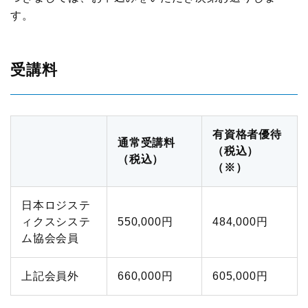
物流現場見学会
ロジスティクスコンセプト2030
入会案内はこちら
す。
メールマガジン
企業・大学交流会
テーマ別情報
機関誌
受講料
新年賀詞交歓会・新春の集い
物流の2024年問題
その他
物流統括管理者連携推進会議
サプライチェーンマネジメント
有資格者優待
交通アクセス
通常受講料
講演・発表会
（税込）
物流現場改善推進
（税込）
（※）
関連団体・機関
ロジスティクス講演会
サステナビリティ
ディスクロージャ情報
日本ロジステ
改善事例大会・発表会
ィクスシステ
HRM（人的資源管理）
550,000円
484,000円
ム協会会員
お問い合わせ
テーマ別研究会
イノベーション推進
上記会員外
660,000円
605,000円
ロジスティクス強調月間
ロジスティクスKPI